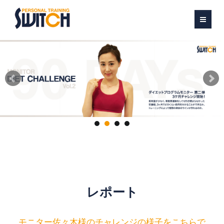
HOME
REPORT
SPEC
姿勢 動作分析
トレーニングの流れ
アンケート
レポート
会員様予約
モニター佐々木様のチャレンジの様子をこちらで