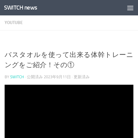
SWITCH news
コンテンツへスキップ
YOUTUBE
バスタオルを使って出来る体幹トレーニ
ングをご紹介！その①
BY
SWITCH
· 公開済み
2023年9月11日
· 更新済み