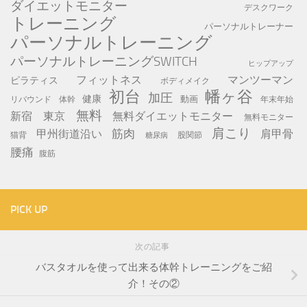
ダイエットモニター
デスクワーク
トレーニング
パーソナルトレーナー
パーソナルトレーニング
パーソナルトレーニングSWITCH
ヒップアップ
フィットネス
マンツーマン
ピラティス
ボディメイク
初台
幡ヶ谷
加圧
健康
動画
年末年始
リバウンド
体幹
無料
新宿
東京
無料ダイエットモニター
無料モニター
肩こり
筋肉
甲州街道沿い
肩甲骨
猫背
股関節
糖尿病
腰痛
腹筋
PICK UP
次の記事
バスタオルを使って出来る体幹トレーニングをご紹
介！その②