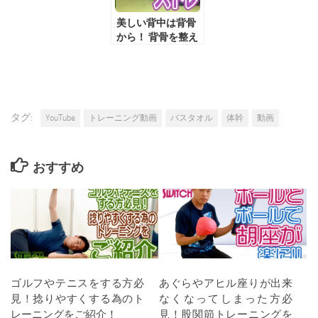
美しい背中は背骨
から！ 背骨を整え
る四つ這いストレ
ッチ
タグ:
YouTube
トレーニング動画
バスタオル
体幹
動画
おすすめ
ゴルフやテニスをする方必
あぐらやアヒル座りが出来
見！捻りやすくする為のト
なくなってしまった方必
レーニングをご紹介！
見！股関節トレーニングを