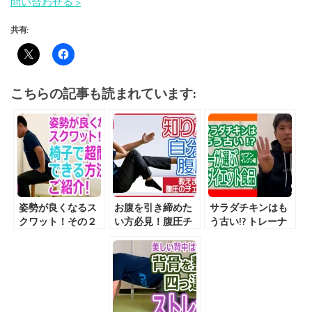
問い合わせる >
共有:
こちらの記事も読まれています:
姿勢が良くなるス
お腹を引き締めた
サラダチキンはも
クワット！その２
い方必見！腹圧チ
う古い!? トレーナ
椅子で超簡単にで
ェックの方法をご
ーが選ぶコンビニ
きる方法をご紹
紹介！
ダイエット食品 ー
介！
セブンイレブン編
ー