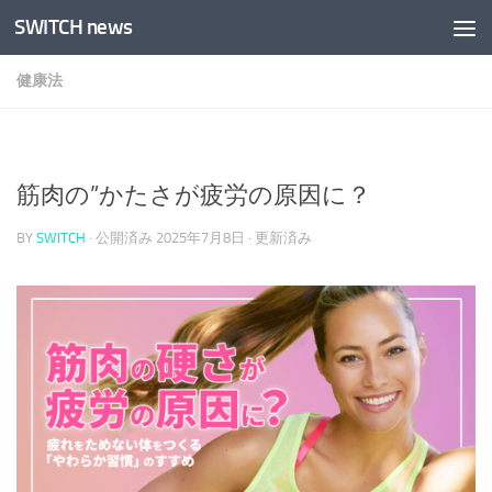
SWITCH news
コンテンツへスキップ
健康法
筋肉の”かたさが疲労の原因に？
BY
SWITCH
· 公開済み
2025年7月8日
· 更新済み