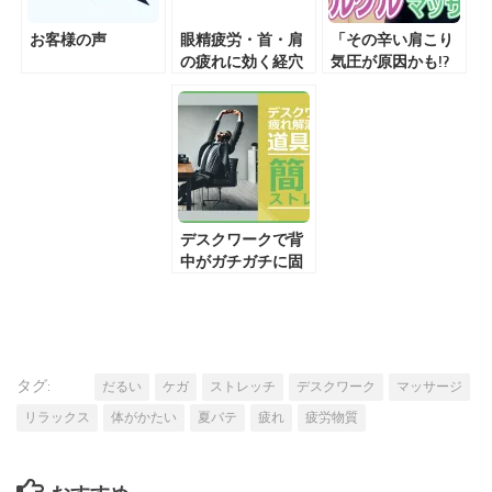
お客様の声
眼精疲労・首・肩
「その辛い肩こり
の疲れに効く経穴
気圧が原因かも!?
『風地』
天気痛に効く耳グ
ルグルマッサー
ジ」の紹介動画を
アップしました
デスクワークで背
中がガチガチに固
まってしまう方必
見！道具いらずで
簡単に出来るエク
ササイズをご紹
介！
タグ:
だるい
ケガ
ストレッチ
デスクワーク
マッサージ
リラックス
体がかたい
夏バテ
疲れ
疲労物質