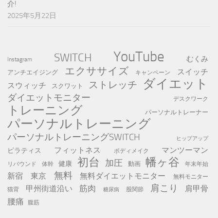
介!
2025年5月22日
YouTube
SWITCH
むくみ
Instagram
エクササイズ
スイッチ
アンチエイジング
キャンペーン
ダイエット
ストレッチ
スウィッチ
スクワット
ダイエットモニター
デスクワーク
トレーニング
パーソナルトレーナー
パーソナルトレーニング
パーソナルトレーニングSWITCH
ヒップアップ
フィットネス
マンツーマン
ピラティス
ボディメイク
初台
幡ヶ谷
加圧
健康
動画
年末年始
リバウンド
体幹
無料
新宿
東京
無料ダイエットモニター
無料モニター
肩こり
筋肉
甲州街道沿い
肩甲骨
猫背
股関節
糖尿病
腰痛
腹筋