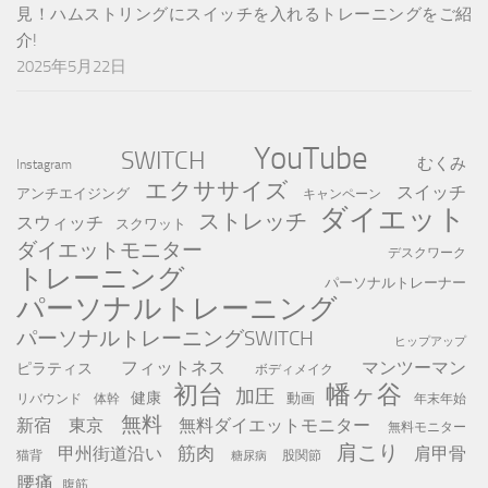
見！ハムストリングにスイッチを入れるトレーニングをご紹
介!
2025年5月22日
YouTube
SWITCH
むくみ
Instagram
エクササイズ
スイッチ
アンチエイジング
キャンペーン
ダイエット
ストレッチ
スウィッチ
スクワット
ダイエットモニター
デスクワーク
トレーニング
パーソナルトレーナー
パーソナルトレーニング
パーソナルトレーニングSWITCH
ヒップアップ
フィットネス
マンツーマン
ピラティス
ボディメイク
初台
幡ヶ谷
加圧
健康
動画
年末年始
リバウンド
体幹
無料
新宿
東京
無料ダイエットモニター
無料モニター
肩こり
筋肉
甲州街道沿い
肩甲骨
猫背
股関節
糖尿病
腰痛
腹筋