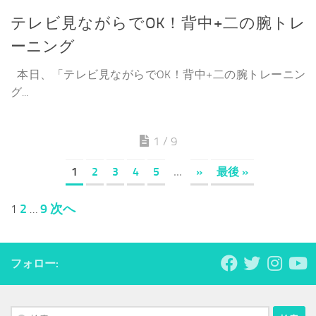
テレビ見ながらでOK！背中+二の腕トレ
ーニング
本日、「テレビ見ながらでOK！背中+二の腕トレーニン
グ...
1 / 9
1
2
3
4
5
...
»
最後 »
投
2
9
次へ
1
…
稿
の
ペ
フォロー:
ー
ジ
送
検