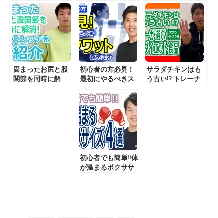
固まったお尻と股
初心者の方必見！
サラダチキンはも
関節を同時に解
最初にやるべきス
う古い!? トレーナ
消！簡単ストレッ
クワット教えま
ーが選ぶコンビニ
チをご紹介
す！
ダイエット食品 ー
セブンイレブン編
ー
初心者でも簡単!!体
が温まるボクササ
イズ4選