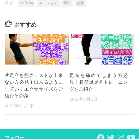
タグ:
YouTube
ストレッチ
背中
背骨
おすすめ
片足立ち筋力テストが出来
足首を痛めてしまう方必
ない方必見！出来るように
見！超簡単足首トレーニン
していくエクササイズをご
グをご紹介！
紹介その③
2023年9月6日
2022年11月3日
フォロー: