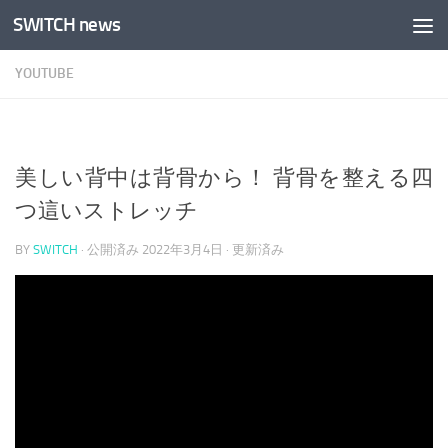
SWITCH news
コンテンツへスキップ
YOUTUBE
美しい背中は背骨から！ 背骨を整える四
つ這いストレッチ
BY
SWITCH
· 公開済み
2022年3月4日
· 更新済み