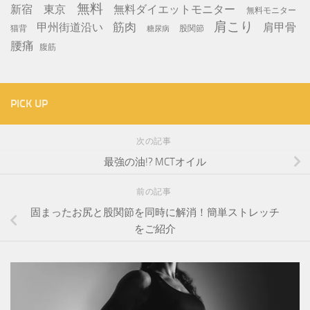
無料
新宿
東京
無料ダイエットモニター
無料モニター
肩こり
筋肉
甲州街道沿い
肩甲骨
猫背
股関節
糖尿病
腰痛
腹筋
PICK UP
次の記事
最強の油!? MCTオイル
前の記事
固まったお尻と股関節を同時に解消！簡単ストレッチ
をご紹介