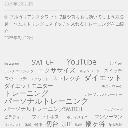
2025年5月26日
ブルガリアンスクワットで腰や前ももに効いてしまう方必
見！ハムストリングにスイッチを入れるトレーニングをご紹
介!
2025年5月22日
YouTube
SWITCH
むくみ
Instagram
エクササイズ
スイッチ
アンチエイジング
キャンペーン
ダイエット
ストレッチ
スウィッチ
スクワット
ダイエットモニター
デスクワーク
トレーニング
パーソナルトレーナー
パーソナルトレーニング
パーソナルトレーニングSWITCH
ヒップアップ
フィットネス
マンツーマン
ピラティス
ボディメイク
初台
幡ヶ谷
加圧
健康
動画
年末年始
リバウンド
体幹