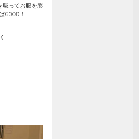
を吸ってお腹を膨
GOOD！
く