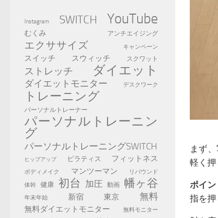
YouTube
SWITCH
Instagram
むくみ
アンチエイジング
エクササイズ
キャンペーン
スイッチ
スウィッチ
スクワット
ダイエット
ストレッチ
ダイエットモニター
デスクワーク
トレーニング
パーソナルトレーナー
パーソナルトレーニン
グ
パーソナルトレーニングSWITCH
まず、
フィットネス
ピラティス
ヒップアップ
軽く押
マンツーマン
ボディメイク
リバウンド
初台
幡ヶ谷
加圧
ポイン
健康
動画
体幹
無料
新宿
東京
指を押
年末年始
無料ダイエットモニター
無料モニター