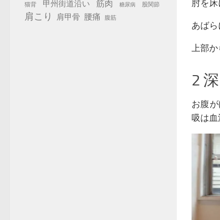
肘を床
筋肉
甲州街道沿い
猫背
股関節
糖尿病
肩こり
腰痛
肩甲骨
腹筋
あばら
上部か
2 
お腹が
吸は血