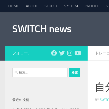
HOME
ABOUT
STUDIO
SYSTEM
PROFILE
S
コンテンツへスキップ
SWITCH news
フォロー:
トレー
検
索:
自
最近の投稿
BY
SWIT