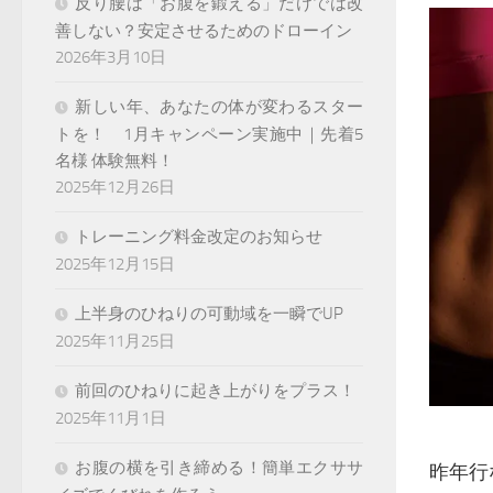
反り腰は「お腹を鍛える」だけでは改
善しない？安定させるためのドローイン
2026年3月10日
新しい年、あなたの体が変わるスター
トを！ 1月キャンペーン実施中｜先着5
名様 体験無料！
2025年12月26日
トレーニング料金改定のお知らせ
2025年12月15日
上半身のひねりの可動域を一瞬でUP
2025年11月25日
前回のひねりに起き上がりをプラス！
2025年11月1日
お腹の横を引き締める！簡単エクササ
昨年行