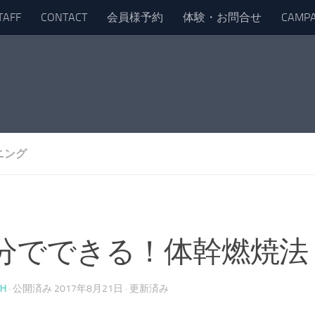
TAFF
CONTACT
会員様予約
体験・お問合せ
CAMPA
ニング
分でできる！体幹燃焼法
CH
· 公開済み
2017年8月21日
· 更新済み