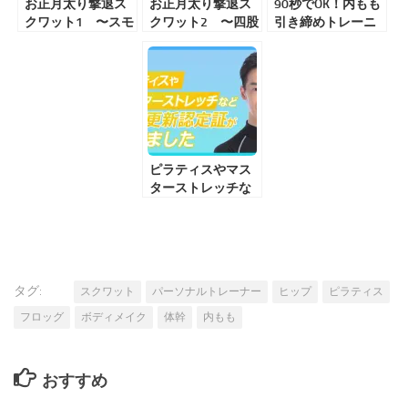
お正月太り撃退ス
お正月太り撃退ス
90秒でOK！内もも
クワット1 〜スモ
クワット2 〜四股
引き締めトレーニ
ウスクワット〜
スクワット〜
ング
ピラティスやマス
ターストレッチな
ど資格更新認定証
が届きました
タグ:
スクワット
パーソナルトレーナー
ヒップ
ピラティス
フロッグ
ボディメイク
体幹
内もも
おすすめ