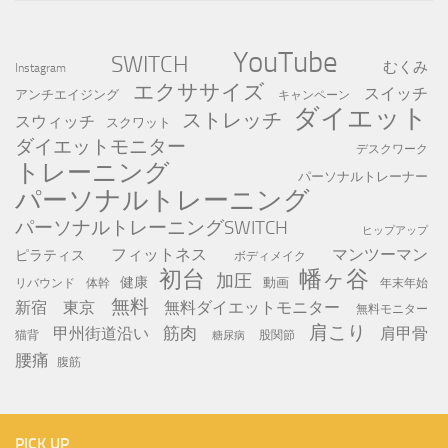
YouTube
SWITCH
むくみ
Instagram
エクササイズ
スイッチ
アンチエイジング
キャンペーン
ダイエット
ストレッチ
スウィッチ
スクワット
ダイエットモニター
デスクワーク
トレーニング
パーソナルトレーナー
パーソナルトレーニング
パーソナルトレーニングSWITCH
ヒップアップ
フィットネス
マンツーマン
ピラティス
ボディメイク
初台
幡ヶ谷
加圧
健康
動画
年末年始
リバウンド
体幹
無料
新宿
東京
無料ダイエットモニター
無料モニター
肩こり
筋肉
甲州街道沿い
肩甲骨
猫背
股関節
糖尿病
腰痛
腹筋
PICK UP