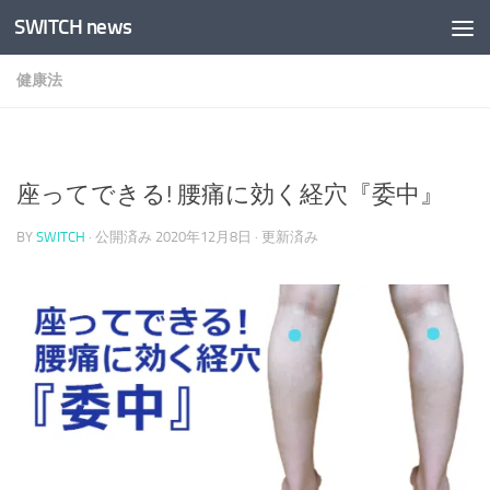
SWITCH news
コンテンツへスキップ
健康法
座ってできる! 腰痛に効く経穴『委中』
BY
SWITCH
· 公開済み
2020年12月8日
· 更新済み