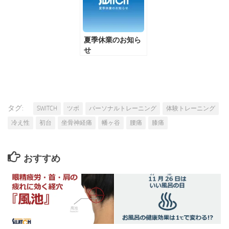
夏季休業のお知ら
せ
タグ:
SWITCH
ツボ
パーソナルトレーニング
体験トレーニング
冷え性
初台
坐骨神経痛
幡ヶ谷
腰痛
膝痛
おすすめ