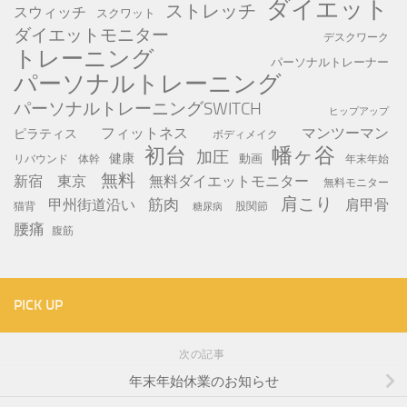
ダイエット
ストレッチ
スウィッチ
スクワット
ダイエットモニター
デスクワーク
トレーニング
パーソナルトレーナー
パーソナルトレーニング
パーソナルトレーニングSWITCH
ヒップアップ
フィットネス
マンツーマン
ピラティス
ボディメイク
初台
幡ヶ谷
加圧
健康
動画
年末年始
リバウンド
体幹
無料
新宿
東京
無料ダイエットモニター
無料モニター
肩こり
筋肉
甲州街道沿い
肩甲骨
猫背
股関節
糖尿病
腰痛
腹筋
PICK UP
次の記事
年末年始休業のお知らせ