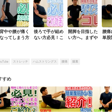
背中や腰が痛く
後ろで手が組め
開脚を目指した
腰痛
なってしまう方
ない方必見！こ
い方へ。まずや
単股
必見！バスタオ
れ効きます！！
るべきストレッ
ッチ
ルを使って出来
チはこれ！
る超簡単ストレ
ッチをご紹介！
ouTube
ストレッチ
ハムストリングス
腰痛
腿裏
すすめ