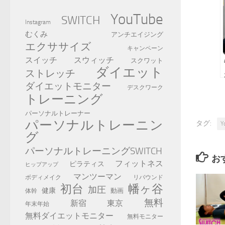
YouTube
SWITCH
Instagram
むくみ
アンチエイジング
エクササイズ
キャンペーン
スイッチ
スウィッチ
スクワット
ダイエット
ストレッチ
ダイエットモニター
デスクワーク
トレーニング
パーソナルトレーナー
パーソナルトレーニン
タグ:
Y
グ
パーソナルトレーニングSWITCH
お
フィットネス
ピラティス
ヒップアップ
マンツーマン
ボディメイク
リバウンド
初台
幡ヶ谷
加圧
健康
動画
体幹
無料
新宿
東京
年末年始
無料ダイエットモニター
無料モニター