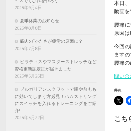
イズでくびれを作ろう
本日、
2025年9月4日
動画を
夏季休業のお知らせ
腰痛に
2025年8月8日
原因は
筋肉の”かたさが疲労の原因に？
今回の
2025年7月8日
ますの
ピラティスやマスターストレッチなど
腰痛の
資格更新認定証が届きました
問い合
2025年5月26日
ブルガリアンスクワットで腰や前もも
共有:
に効いてしまう方必見！ハムストリング
にスイッチを入れるトレーニングをご紹
介!
2025年5月22日
こち