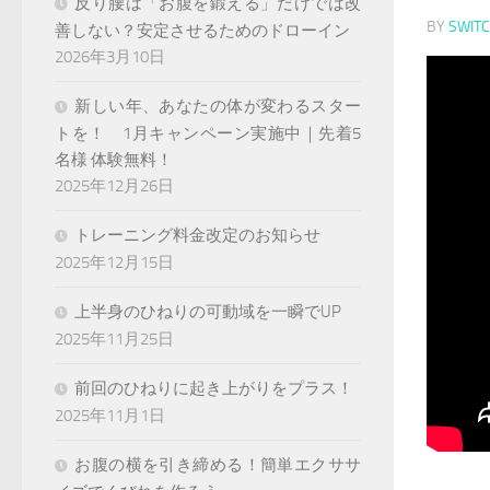
反り腰は「お腹を鍛える」だけでは改
BY
SWIT
善しない？安定させるためのドローイン
2026年3月10日
新しい年、あなたの体が変わるスター
トを！ 1月キャンペーン実施中｜先着5
名様 体験無料！
2025年12月26日
トレーニング料金改定のお知らせ
2025年12月15日
上半身のひねりの可動域を一瞬でUP
2025年11月25日
前回のひねりに起き上がりをプラス！
2025年11月1日
お腹の横を引き締める！簡単エクササ