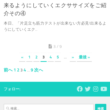
来るようにしていくエクササイズをご紹
介その④
本日、「片足立ち筋力テストが出来ない方必見!出来るよ
うにしていくエク...
3 / 9
«
1
2
3
4
5
...
»
最後 »
投
前へ
1
2
4
9
次へ
3
…
稿
の
ペ
フォロー:
ー
ジ
送
検