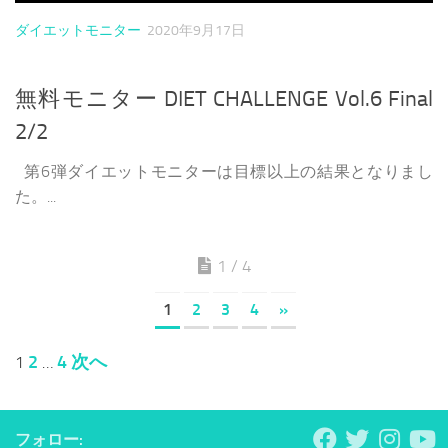
ダイエットモニター
2020年9月17日
無料モニター DIET CHALLENGE Vol.6 Final
2/2
第6弾ダイエットモニターは目標以上の結果となりまし
た。...
1 / 4
1
2
3
4
»
投
2
4
次へ
1
…
稿
の
ペ
フォロー: