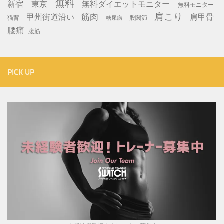
無料
新宿
東京
無料ダイエットモニター
無料モニター
肩こり
筋肉
甲州街道沿い
肩甲骨
猫背
股関節
糖尿病
腰痛
腹筋
PICK UP