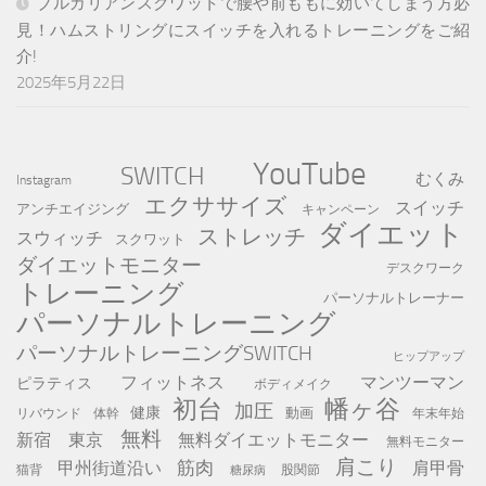
ブルガリアンスクワットで腰や前ももに効いてしまう方必
見！ハムストリングにスイッチを入れるトレーニングをご紹
介!
2025年5月22日
YouTube
SWITCH
むくみ
Instagram
エクササイズ
スイッチ
アンチエイジング
キャンペーン
ダイエット
ストレッチ
スウィッチ
スクワット
ダイエットモニター
デスクワーク
トレーニング
パーソナルトレーナー
パーソナルトレーニング
パーソナルトレーニングSWITCH
ヒップアップ
フィットネス
マンツーマン
ピラティス
ボディメイク
初台
幡ヶ谷
加圧
健康
動画
年末年始
リバウンド
体幹
無料
新宿
東京
無料ダイエットモニター
無料モニター
肩こり
筋肉
甲州街道沿い
肩甲骨
猫背
股関節
糖尿病