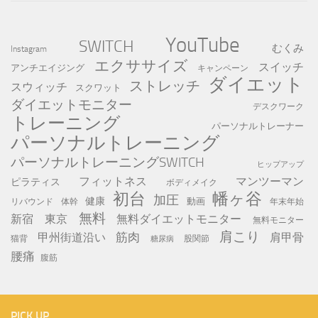
YouTube
SWITCH
むくみ
Instagram
エクササイズ
スイッチ
アンチエイジング
キャンペーン
ダイエット
ストレッチ
スウィッチ
スクワット
ダイエットモニター
デスクワーク
トレーニング
パーソナルトレーナー
パーソナルトレーニング
パーソナルトレーニングSWITCH
ヒップアップ
フィットネス
マンツーマン
ピラティス
ボディメイク
初台
幡ヶ谷
加圧
健康
動画
年末年始
リバウンド
体幹
無料
新宿
東京
無料ダイエットモニター
無料モニター
肩こり
筋肉
甲州街道沿い
肩甲骨
猫背
股関節
糖尿病
腰痛
腹筋
PICK UP