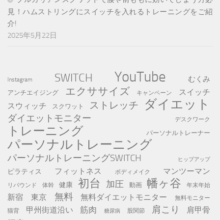
見！ハムストリングにスイッチを入れるトレーニングをご紹
介!
2025年5月22日
YouTube
SWITCH
むくみ
Instagram
エクササイズ
スイッチ
アンチエイジング
キャンペーン
ダイエット
ストレッチ
スウィッチ
スクワット
ダイエットモニター
デスクワーク
トレーニング
パーソナルトレーナー
パーソナルトレーニング
パーソナルトレーニングSWITCH
ヒップアップ
フィットネス
マンツーマン
ピラティス
ボディメイク
初台
幡ヶ谷
加圧
健康
動画
年末年始
リバウンド
体幹
無料
新宿
東京
無料ダイエットモニター
無料モニター
肩こり
筋肉
甲州街道沿い
肩甲骨
猫背
股関節
糖尿病