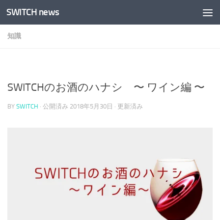
SWITCH news
コンテンツへスキップ
知識
SWITCHのお酒のハナシ 〜 ワイン編 〜
BY
SWITCH
· 公開済み
2018年5月30日
· 更新済み