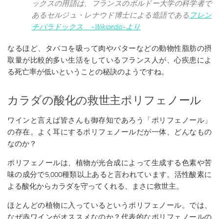
ックスの用語は、フランスのボルドー大学の科学者で
あるセルジュ・レナウド博士による造語である
フレン
チパラドックス ~Wikipedia~より
なるほど、タバコを吸って肉やバターなどの動物性脂肪の摂
取量が比較的多い生活をしているフランス人が、心疾患によ
る死亡率が低いということの秘訣のようですね。
カラダの酸化の救世主ポリフェノール
ワインと言えば皆さんも御存知であろう「ポリフェノール」
の存在。よく耳にするポリフェノールだが一体、どんなもの
なのか？
ポリフェノールは、植物が光合成によって生成する色素や苦
味の成分で5,000種類以上あると言われています。活性酸素に
よる酸化からカラダを守ってくれる、まさに救世主。
ほとんどの植物に入っているというポリフェノール。では、
なぜ赤ワインがオススメなのか？代表的なポリフェノールの