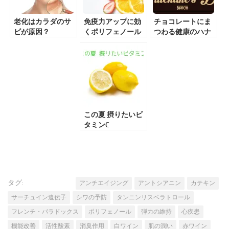
老化はカラダのサ
免疫力アップに効
チョコレートにま
ビが原因？
くポリフェノール
つわる健康のハナ
シ
この夏 摂りたいビ
タミンC
タグ:
アンチエイジング
アントシアニン
カテキン
サーチュイン遺伝子
シワの予防
タンニンリスベラトロール
フレンチ・パラドックス
ポリフェノール
弾力の維持
心疾患
機能改善
活性酸素
消臭作用
白ワイン
肌の潤い
赤ワイン