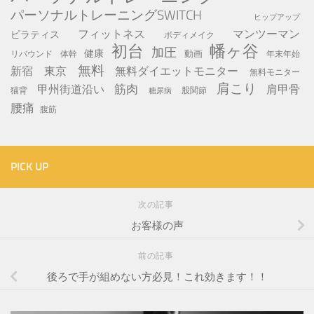
パーソナルトレーニングSWITCH
ヒップアップ
フィットネス
マンツーマン
ピラティス
ボディメイク
初台
幡ヶ谷
加圧
健康
動画
年末年始
リバウンド
体幹
無料
新宿
東京
無料ダイエットモニター
無料モニター
肩こり
筋肉
甲州街道沿い
肩甲骨
猫背
股関節
糖尿病
腰痛
腹筋
PICK UP
次の記事
お客様の声
前の記事
後ろで手が組めない方必見！これ効きます！！