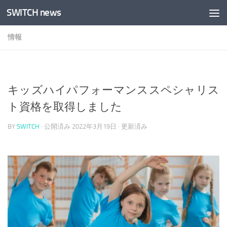
SWITCH news
コンテンツへスキップ
情報
キッズハイパフォーマンススペシャリス
ト資格を取得しました
BY
SWITCH
· 公開済み
2022年3月19日
· 更新済み