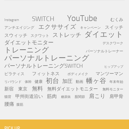
YouTube
SWITCH
むくみ
Instagram
エクササイズ
スイッチ
アンチエイジング
キャンペーン
ダイエット
ストレッチ
スウィッチ
スクワット
ダイエットモニター
デスクワーク
トレーニング
パーソナルトレーナー
パーソナルトレーニング
パーソナルトレーニングSWITCH
ヒップアップ
フィットネス
マンツーマン
ピラティス
ボディメイク
初台
幡ヶ谷
加圧
健康
動画
年末年始
リバウンド
体幹
無料
新宿
東京
無料ダイエットモニター
無料モニター
肩こり
筋肉
甲州街道沿い
肩甲骨
猫背
股関節
糖尿病
腰痛
腹筋
PICK UP