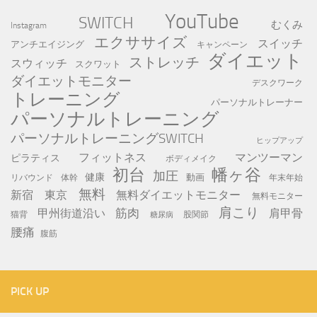
YouTube
SWITCH
むくみ
Instagram
エクササイズ
スイッチ
アンチエイジング
キャンペーン
ダイエット
ストレッチ
スウィッチ
スクワット
ダイエットモニター
デスクワーク
トレーニング
パーソナルトレーナー
パーソナルトレーニング
パーソナルトレーニングSWITCH
ヒップアップ
フィットネス
マンツーマン
ピラティス
ボディメイク
初台
幡ヶ谷
加圧
健康
動画
年末年始
リバウンド
体幹
無料
新宿
東京
無料ダイエットモニター
無料モニター
肩こり
筋肉
甲州街道沿い
肩甲骨
猫背
股関節
糖尿病
腰痛
腹筋
PICK UP