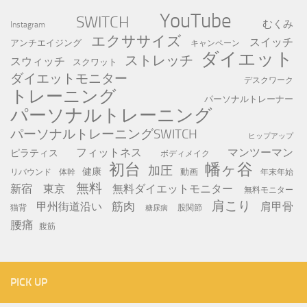
YouTube
SWITCH
むくみ
Instagram
エクササイズ
スイッチ
アンチエイジング
キャンペーン
ダイエット
ストレッチ
スウィッチ
スクワット
ダイエットモニター
デスクワーク
トレーニング
パーソナルトレーナー
パーソナルトレーニング
パーソナルトレーニングSWITCH
ヒップアップ
フィットネス
マンツーマン
ピラティス
ボディメイク
初台
幡ヶ谷
加圧
健康
動画
年末年始
リバウンド
体幹
無料
新宿
東京
無料ダイエットモニター
無料モニター
肩こり
筋肉
甲州街道沿い
肩甲骨
猫背
股関節
糖尿病
腰痛
腹筋
PICK UP