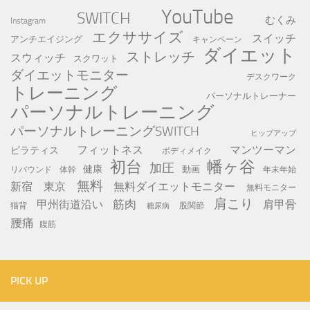
YouTube
SWITCH
むくみ
Instagram
エクササイズ
スイッチ
アンチエイジング
キャンペーン
ダイエット
ストレッチ
スウィッチ
スクワット
ダイエットモニター
デスクワーク
トレーニング
パーソナルトレーナー
パーソナルトレーニング
パーソナルトレーニングSWITCH
ヒップアップ
フィットネス
マンツーマン
ピラティス
ボディメイク
初台
幡ヶ谷
加圧
健康
動画
年末年始
リバウンド
体幹
無料
新宿
東京
無料ダイエットモニター
無料モニター
肩こり
筋肉
甲州街道沿い
肩甲骨
猫背
股関節
糖尿病
腰痛
腹筋
PICK UP