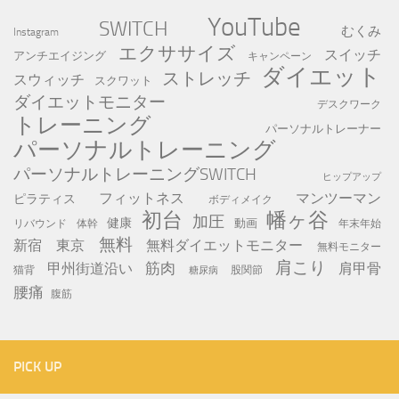
YouTube
SWITCH
むくみ
Instagram
エクササイズ
スイッチ
アンチエイジング
キャンペーン
ダイエット
ストレッチ
スウィッチ
スクワット
ダイエットモニター
デスクワーク
トレーニング
パーソナルトレーナー
パーソナルトレーニング
パーソナルトレーニングSWITCH
ヒップアップ
フィットネス
マンツーマン
ピラティス
ボディメイク
初台
幡ヶ谷
加圧
健康
動画
年末年始
リバウンド
体幹
無料
新宿
東京
無料ダイエットモニター
無料モニター
肩こり
筋肉
甲州街道沿い
肩甲骨
猫背
股関節
糖尿病
腰痛
腹筋
PICK UP