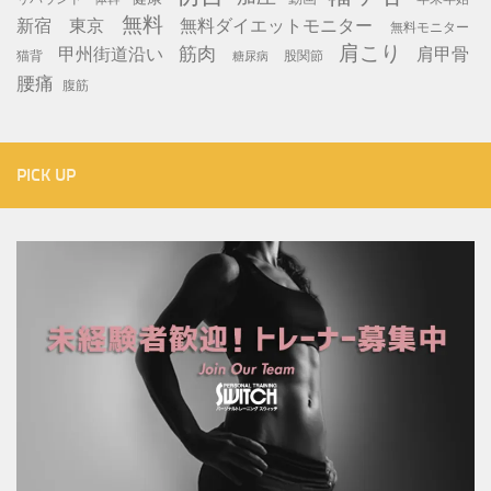
無料
新宿
東京
無料ダイエットモニター
無料モニター
肩こり
筋肉
甲州街道沿い
肩甲骨
猫背
股関節
糖尿病
腰痛
腹筋
PICK UP