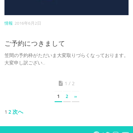
情報
2016年6月2日
ご予約につきまして
笠間の予約枠がただいま大変取りづらくなっております。
大変申し訳ござい...
1 / 2
1
2
»
投
2
次へ
1
稿
の
ペ