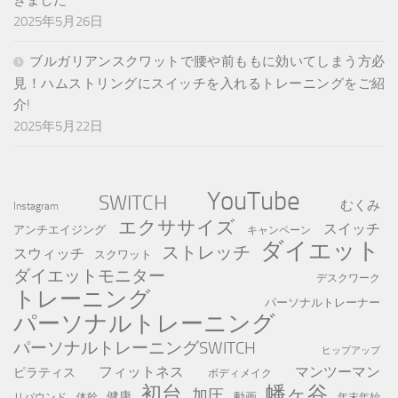
2025年5月26日
ブルガリアンスクワットで腰や前ももに効いてしまう方必
見！ハムストリングにスイッチを入れるトレーニングをご紹
介!
2025年5月22日
YouTube
SWITCH
むくみ
Instagram
エクササイズ
スイッチ
アンチエイジング
キャンペーン
ダイエット
ストレッチ
スウィッチ
スクワット
ダイエットモニター
デスクワーク
トレーニング
パーソナルトレーナー
パーソナルトレーニング
パーソナルトレーニングSWITCH
ヒップアップ
フィットネス
マンツーマン
ピラティス
ボディメイク
初台
幡ヶ谷
加圧
健康
動画
年末年始
リバウンド
体幹