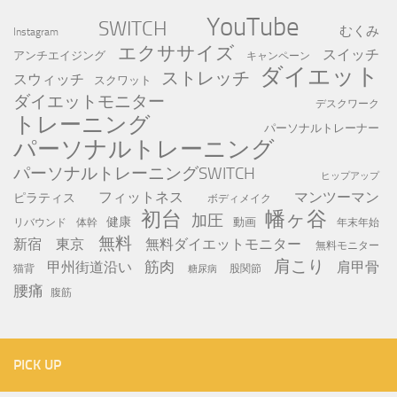
YouTube
SWITCH
むくみ
Instagram
エクササイズ
スイッチ
アンチエイジング
キャンペーン
ダイエット
ストレッチ
スウィッチ
スクワット
ダイエットモニター
デスクワーク
トレーニング
パーソナルトレーナー
パーソナルトレーニング
パーソナルトレーニングSWITCH
ヒップアップ
フィットネス
マンツーマン
ピラティス
ボディメイク
初台
幡ヶ谷
加圧
健康
動画
年末年始
リバウンド
体幹
無料
新宿
東京
無料ダイエットモニター
無料モニター
肩こり
筋肉
甲州街道沿い
肩甲骨
猫背
股関節
糖尿病
腰痛
腹筋
PICK UP