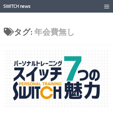
SWITCH news
コンテンツへスキップ
タグ:
年会費無し