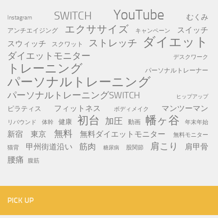
YouTube
SWITCH
むくみ
Instagram
エクササイズ
スイッチ
アンチエイジング
キャンペーン
ダイエット
ストレッチ
スウィッチ
スクワット
ダイエットモニター
デスクワーク
トレーニング
パーソナルトレーナー
パーソナルトレーニング
パーソナルトレーニングSWITCH
ヒップアップ
フィットネス
マンツーマン
ピラティス
ボディメイク
初台
幡ヶ谷
加圧
健康
動画
年末年始
リバウンド
体幹
無料
新宿
東京
無料ダイエットモニター
無料モニター
肩こり
筋肉
甲州街道沿い
肩甲骨
猫背
股関節
糖尿病
腰痛
腹筋
PICK UP