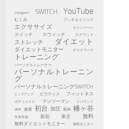
YouTube
SWITCH
Instagram
むくみ
アンチエイジング
エクササイズ
キャンペーン
スイッチ
スウィッチ
スクワット
ダイエット
ストレッチ
ダイエットモニター
デスクワーク
トレーニング
パーソナルトレーナー
パーソナルトレーニン
グ
パーソナルトレーニングSWITCH
フィットネス
ピラティス
ヒップアップ
マンツーマン
ボディメイク
リバウンド
初台
幡ヶ谷
加圧
健康
動画
体幹
無料
新宿
東京
年末年始
無料ダイエットモニター
無料モニター