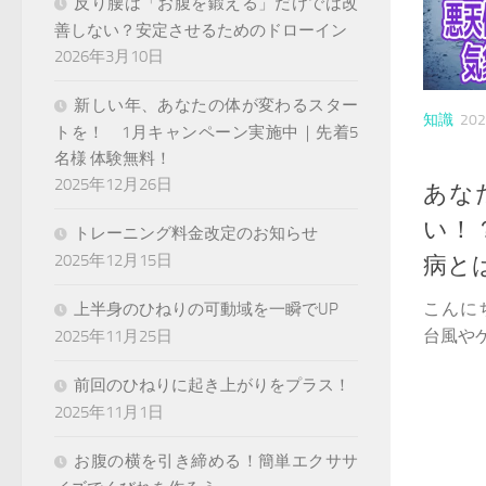
反り腰は「お腹を鍛える」だけでは改
善しない？安定させるためのドローイン
2026年3月10日
新しい年、あなたの体が変わるスター
知識
20
トを！ 1月キャンペーン実施中｜先着5
名様 体験無料！
2025年12月26日
あな
い！
トレーニング料金改定のお知らせ
2025年12月15日
病と
こんに
上半身のひねりの可動域を一瞬でUP
台風やゲ
2025年11月25日
前回のひねりに起き上がりをプラス！
2025年11月1日
お腹の横を引き締める！簡単エクササ