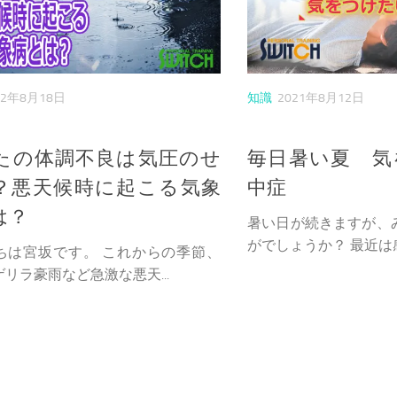
22年8月18日
知識
2021年8月12日
たの体調不良は気圧のせ
毎日暑い夏 気
？悪天候時に起こる気象
中症
は？
暑い日が続きますが、
がでしょうか？ 最近は感
ちは宮坂です。 これからの季節、
リラ豪雨など急激な悪天...