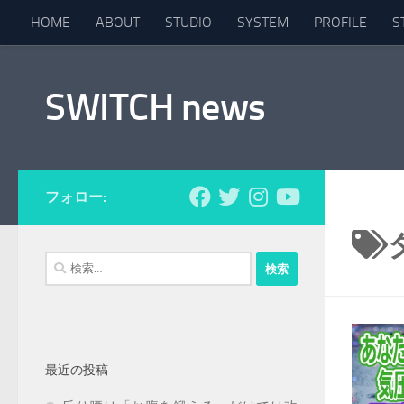
HOME
ABOUT
STUDIO
SYSTEM
PROFILE
S
コンテンツへスキップ
SWITCH news
フォロー:
検
索:
最近の投稿