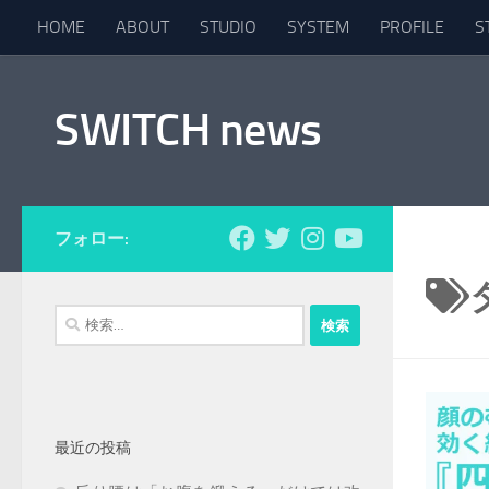
HOME
ABOUT
STUDIO
SYSTEM
PROFILE
S
コンテンツへスキップ
SWITCH news
フォロー:
検
索:
最近の投稿