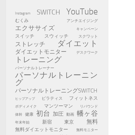
YouTube
SWITCH
Instagram
むくみ
アンチエイジング
エクササイズ
キャンペーン
スイッチ
スウィッチ
スクワット
ダイエット
ストレッチ
ダイエットモニター
デスクワーク
トレーニング
パーソナルトレーナー
パーソナルトレーニン
グ
パーソナルトレーニングSWITCH
フィットネス
ピラティス
ヒップアップ
マンツーマン
ボディメイク
リバウンド
初台
幡ヶ谷
加圧
健康
動画
体幹
無料
新宿
東京
年末年始
無料ダイエットモニター
無料モニター