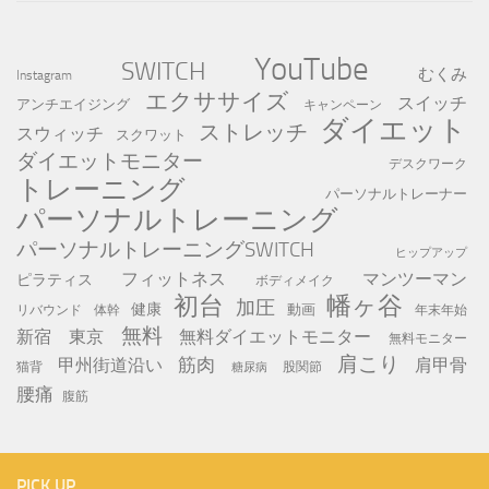
YouTube
SWITCH
むくみ
Instagram
エクササイズ
スイッチ
アンチエイジング
キャンペーン
ダイエット
ストレッチ
スウィッチ
スクワット
ダイエットモニター
デスクワーク
トレーニング
パーソナルトレーナー
パーソナルトレーニング
パーソナルトレーニングSWITCH
ヒップアップ
フィットネス
マンツーマン
ピラティス
ボディメイク
初台
幡ヶ谷
加圧
健康
動画
年末年始
リバウンド
体幹
無料
新宿
東京
無料ダイエットモニター
無料モニター
肩こり
筋肉
甲州街道沿い
肩甲骨
猫背
股関節
糖尿病
腰痛
腹筋
PICK UP