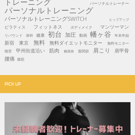
トレーニング
パーソナルトレーナー
パーソナルトレーニング
パーソナルトレーニングSWITCH
ヒップアップ
フィットネス
マンツーマン
ピラティス
ボディメイク
初台
幡ヶ谷
加圧
健康
動画
年末年始
リバウンド
体幹
無料
新宿
東京
無料ダイエットモニター
無料モニター
肩こり
筋肉
甲州街道沿い
肩甲骨
猫背
股関節
糖尿病
腰痛
腹筋
PICK UP