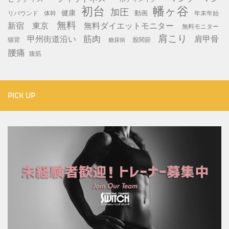
初台
幡ヶ谷
加圧
健康
動画
年末年始
リバウンド
体幹
無料
新宿
東京
無料ダイエットモニター
無料モニター
肩こり
筋肉
甲州街道沿い
肩甲骨
猫背
股関節
糖尿病
腰痛
腹筋
PICK UP