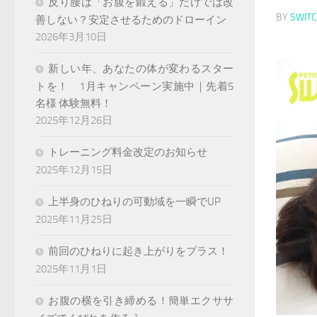
反り腰は「お腹を鍛える」だけでは改
BY
SWIT
善しない？安定させるためのドローイン
2026年3月10日
新しい年、あなたの体が変わるスター
トを！ 1月キャンペーン実施中｜先着5
名様 体験無料！
2025年12月26日
トレーニング料金改定のお知らせ
2025年12月15日
上半身のひねりの可動域を一瞬でUP
2025年11月25日
前回のひねりに起き上がりをプラス！
2025年11月1日
お腹の横を引き締める！簡単エクササ