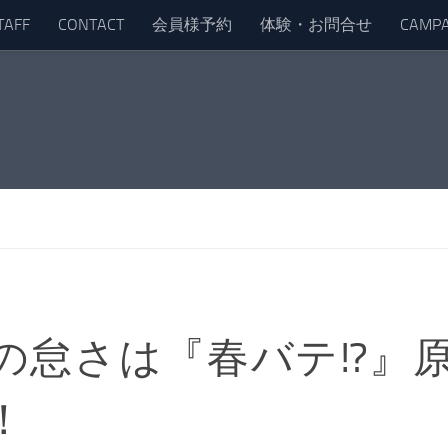
TAFF
CONTACT
会員様予約
体験・お問合せ
CAMPA
の怠さは『春バテ!?』
！