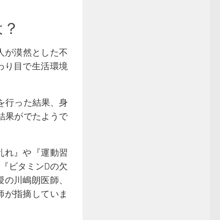
は？
人が漠然とした不
わり目で生活環境
査を行った結果、身
結果がでたようで
乱れ』や『運動習
『ビタミンDの欠
授の川嶋朗医師、
師が指摘していま