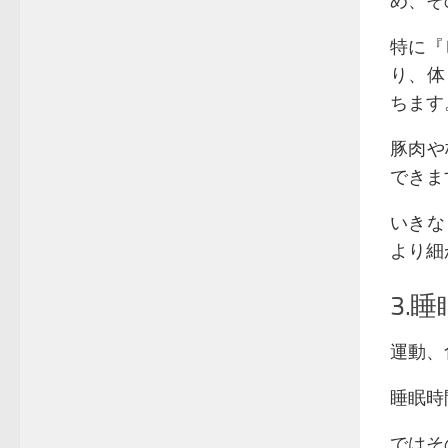
め、そ
特に『
り、体
ちます
豚肉や
できま
いきな
より細
3.
運動、
睡眠時
ではそ