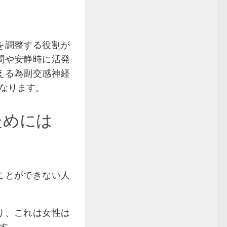
を調整する役割が
間や安静時に活発
える為副交感神経
なります。
ためには
ことができない人
り、これは女性は