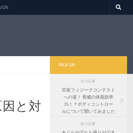
IGN
PICK UP
次の記事
宮坂フィジークコンテスト
への道！ 脅威の体脂肪率
原因と対
3%！？ボディコントロー
ルについて聞いてみました
前の記事
あぐらやアヒル座りができ