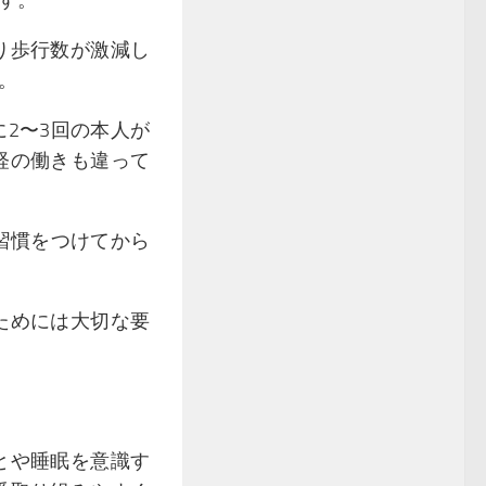
す。
り歩行数が激減し
。
2〜3回の本人が
経の働きも違って
習慣をつけてから
ためには大切な要
とや睡眠を意識す