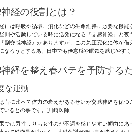
律神経の役割とは？
経には呼吸や循環、消化などの生命維持に必要な機能
昼間や活動している時に活発になる『交感神経』と夜
『副交感神経』がありますが、この気圧変化に体が備
になろうとする為、日中でも倦怠感や眠気を感じやすく
律神経を整え春バテを予防する
適度な運動
は昔に比べて体力の衰えがあるせいか交感神経を保つ
ているとの事です。(川崎医師)
果では男性よりも女性のが不調を感じやすい傾向にあ