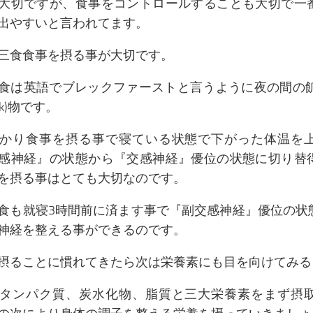
大切ですが、食事をコントロールすることも大切で一
出やすいと言われてます。
三食食事を摂る事が大切です。
食は英語でブレックファーストと言うように夜の間の飢餓(
eak)物です。
かり食事を摂る事で寝ている状態で下がった体温を
感神経』の状態から『交感神経』優位の状態に切り替
を摂る事はとても大切なのです。
食も就寝3時間前に済ます事で『副交感神経』優位の状
神経を整える事ができるのです。
摂ることに慣れてきたら次は栄養素にも目を向けてみる
タンパク質、炭水化物、脂質と三大栄養素をまず摂