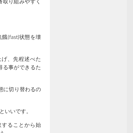
番取り組みやすく
fast)状態を壊
上げ、先程述べた
得る事ができるた
態に切り替わるの
といいです。
取することから始