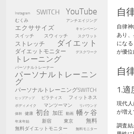
YouTube
自
SWITCH
Instagram
むくみ
アンチエイジング
自律神
エクササイズ
キャンペーン
あり、
スイッチ
スウィッチ
スクワット
ダイエット
ストレッチ
になる
ダイエットモニター
が優位
デスクワーク
トレーニング
パーソナルトレーナー
自
パーソナルトレーニン
グ
1.
パーソナルトレーニングSWITCH
フィットネス
ピラティス
ヒップアップ
現代人
マンツーマン
ボディメイク
リバウンド
初台
幡ヶ谷
が増え
加圧
健康
動画
体幹
無料
新宿
東京
年末年始
調査結
無料ダイエットモニター
無料モニター