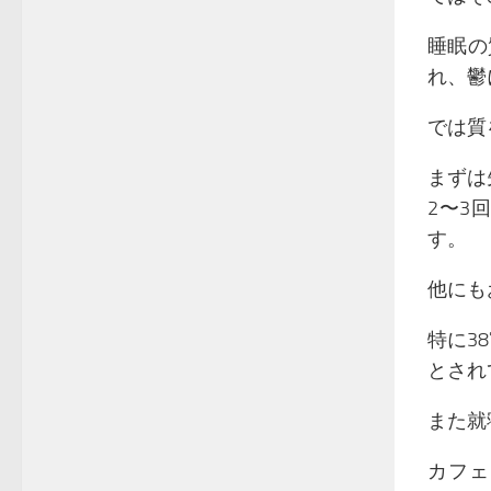
睡眠の
れ、鬱
では質
まずは
2〜3
す。
他にも
特に3
とされ
また就
カフェ