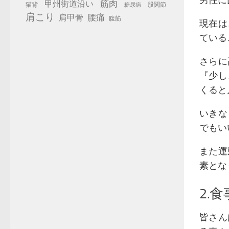
男性に
筋肉
甲州街道沿い
猫背
股関節
糖尿病
肩こり
腰痛
肩甲骨
腹筋
現在は
ている
さらに
『少し
くると
いきな
でもい
また運
素とな
2.
皆さん