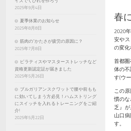
イズでくびれを作ろう
2025年9月4日
春
夏季休業のお知らせ
2025年8月8日
202
安やス
筋肉の”かたさが疲労の原因に？
の変化
2025年7月8日
首都圏
ピラティスやマスターストレッチなど
体の不
資格更新認定証が届きました
2025年5月26日
す(ウ
ブルガリアンスクワットで腰や前もも
この原
に効いてしまう方必見！ハムストリング
慣のな
にスイッチを入れるトレーニングをご紹
乏』が
介!
山口病
2025年5月22日
す。