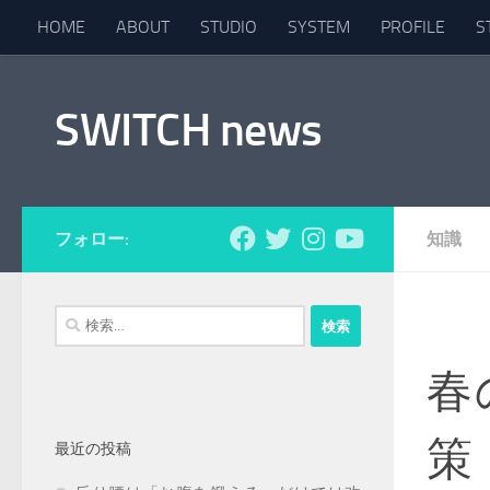
HOME
ABOUT
STUDIO
SYSTEM
PROFILE
S
コンテンツへスキップ
SWITCH news
フォロー:
知識
検
索:
春
策
最近の投稿