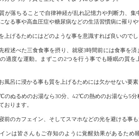
質が落ちることで自律神経が乱れ記憶力や判断力、集
になる事や高血圧症や糖尿病などの生活習慣病に罹りや
を上げるためにはどのような事を意識すれば良いのでし
先程述べた三食食事を摂り、就寝3時間前には食事を済
回の適度な運動。まずこの2つを行う事でも睡眠の質を
お風呂に浸かる事も質を上げるためには欠かせない要素
8℃のぬるめのお湯なら30分、42℃の熱めのお湯なら5
ております。
寝前のカフェイン、そしてスマホなどの光を避ける事も
インは皆さんもご存知のように覚醒効果があるため