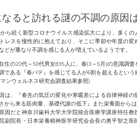
になると訪れる謎の不調の原因
0年から続く新型コロナウイルス感染拡大により、多くの
トレスを慢性的に抱えており、そこに季節や年度の変
などが重なり不調を感じる人が増えているようです。
在住の20代～50代男女835人に、春(3～5月)の意識調
調である『春バテ』を感じてる人が6割を超えるという
ーマンウェルネス研究会調査結果参照)
因は、『春先の気圧の変化や寒暖差による自律神経の
さから来る筋肉量、基礎代謝の低下』また栄養面からは
原因だと神奈川歯科大学大学院統合医療学講座特任教
院副院長・日本栄養精神医学研究会会長の奥平智之医