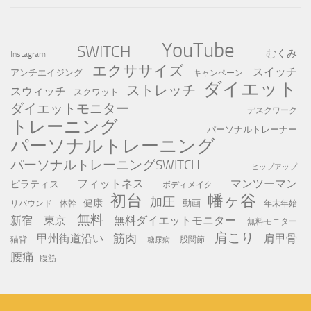
YouTube
SWITCH
むくみ
Instagram
エクササイズ
スイッチ
アンチエイジング
キャンペーン
ダイエット
ストレッチ
スウィッチ
スクワット
ダイエットモニター
デスクワーク
トレーニング
パーソナルトレーナー
パーソナルトレーニング
パーソナルトレーニングSWITCH
ヒップアップ
フィットネス
マンツーマン
ピラティス
ボディメイク
初台
幡ヶ谷
加圧
健康
動画
年末年始
リバウンド
体幹
無料
新宿
東京
無料ダイエットモニター
無料モニター
肩こり
筋肉
甲州街道沿い
肩甲骨
猫背
股関節
糖尿病
腰痛
腹筋