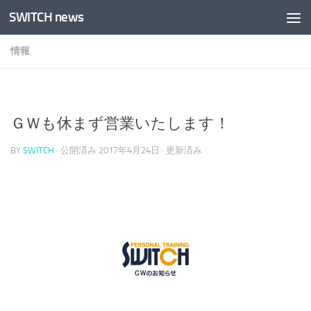
SWITCH news
コンテンツへスキップ
情報
ＧＷも休まず営業いたします！
BY
SWITCH
· 公開済み
2017年4月24日
· 更新済み