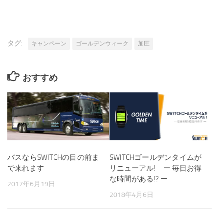
SWITCHが掲載され
ました
タグ:
キャンペーン
ゴールデンウィーク
加圧
おすすめ
バスならSWITCHの目の前ま
SWITCHゴールデンタイムが
で来れます
リニューアル! ー 毎日お得
な時間がある!? ー
2017年6月19日
2018年4月6日