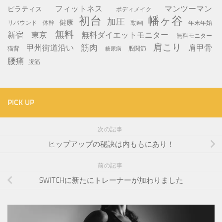
フィットネス
マンツーマン
ピラティス
ボディメイク
初台
幡ヶ谷
加圧
健康
動画
年末年始
リバウンド
体幹
無料
新宿
東京
無料ダイエットモニター
無料モニター
肩こり
筋肉
甲州街道沿い
肩甲骨
猫背
股関節
糖尿病
腰痛
腹筋
PICK UP
次の記事
ヒップアップの秘訣は内ももにあり！
前の記事
SWITCHに新たにトレーナーが加わりました